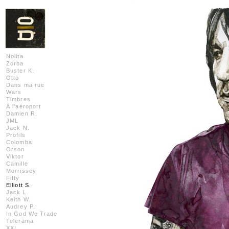
Nolita
Zorba
Buster K.
Otto
Dans ma rue
Wars
Timbres
À l’aéroport
Damien R.
JML
Jack N.
Profils
Colomba
Orson
Viktor
Camille
Morrissey
Fifty
Elliott S.
Jack L.
Keith W.
Audrey P.
In God We Trade
Telerama
XXI