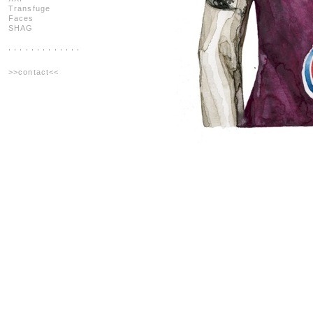
Transfuge
Faces
SHAG
. . . . . . . . . . . . .
>>contact<<