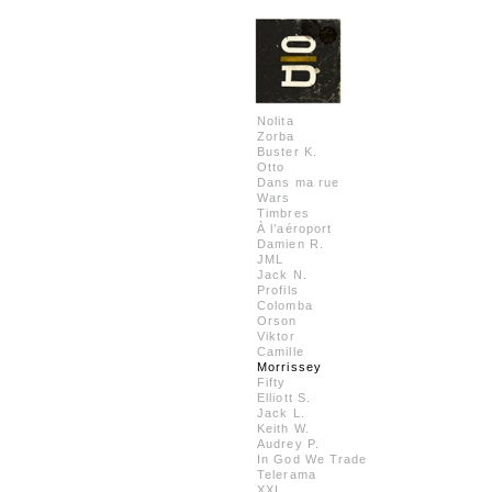
Nolita
Zorba
Buster K.
Otto
Dans ma rue
Wars
Timbres
À l’aéroport
Damien R.
JML
Jack N.
Profils
Colomba
Orson
Viktor
Camille
Morrissey
Fifty
Elliott S.
Jack L.
Keith W.
Audrey P.
In God We Trade
Telerama
XXI