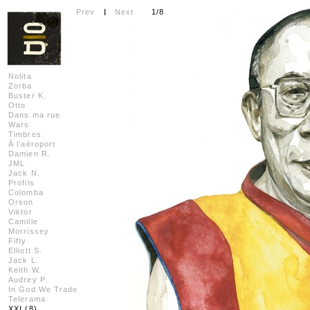
Prev
I
Next
1/8
Nolita
Zorba
Buster K.
Otto
Dans ma rue
Wars
Timbres
À l’aéroport
Damien R.
JML
Jack N.
Profils
Colomba
Orson
Viktor
Camille
Morrissey
Fifty
Elliott S.
Jack L.
Keith W.
Audrey P.
In God We Trade
Telerama
XXI (8)